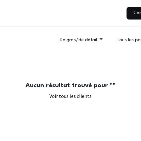
Produits & services
Blogue
Aide
Contactez-nous
Con
De gros/de détail
Tous les pa
Aucun résultat trouvé pour "
"
Voir tous les clients